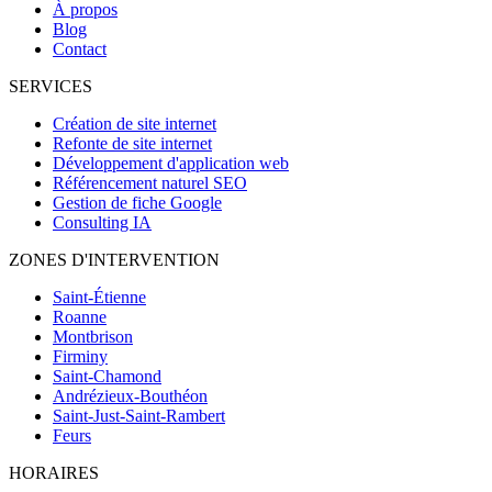
À propos
Blog
Contact
SERVICES
Création de site internet
Refonte de site internet
Développement d'application web
Référencement naturel SEO
Gestion de fiche Google
Consulting IA
ZONES D'INTERVENTION
Saint-Étienne
Roanne
Montbrison
Firminy
Saint-Chamond
Andrézieux-Bouthéon
Saint-Just-Saint-Rambert
Feurs
HORAIRES