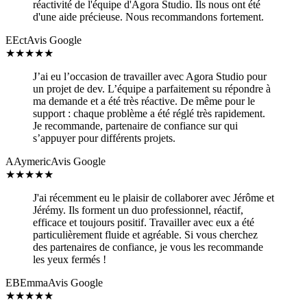
réactivité de l'équipe d'Agora Studio. Ils nous ont été
d'une aide précieuse. Nous recommandons fortement.
E
Ect
Avis Google
★
★
★
★
★
J’ai eu l’occasion de travailler avec Agora Studio pour
un projet de dev. L’équipe a parfaitement su répondre à
ma demande et a été très réactive. De même pour le
support : chaque problème a été réglé très rapidement.
Je recommande, partenaire de confiance sur qui
s’appuyer pour différents projets.
A
Aymeric
Avis Google
★
★
★
★
★
J'ai récemment eu le plaisir de collaborer avec Jérôme et
Jérémy. Ils forment un duo professionnel, réactif,
efficace et toujours positif. Travailler avec eux a été
particulièrement fluide et agréable. Si vous cherchez
des partenaires de confiance, je vous les recommande
les yeux fermés !
EB
Emma
Avis Google
★
★
★
★
★