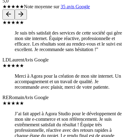
5,0
★★★★★
Note moyenne sur
35 avis Google
★
★
★
★
★
Je suis très satisfait des services de cette société qui gère
mon site internet. Équipe réactive, professionnelle et
efficace. Les résultats sont au rendez-vous et le suivi est
excellent. Je recommande sans hésitation !”
LD
Laurent
Avis Google
★
★
★
★
★
Merci à Agora pour la création de mon site internet. Un
accompagnement et un travail de qualité. Je
recommande avec plaisir, merci de votre patiente.
RE
Romain
Avis Google
★
★
★
★
★
J’ai fait appel à Agora Studio pour le développement de
mon site e-commerce et son référencement. Je suis
extrêmement satisfait du résultat ! Équipe très
professionnelle, réactive avec des retours rapides à
chaque étape du projet. Le rendu final est de grande