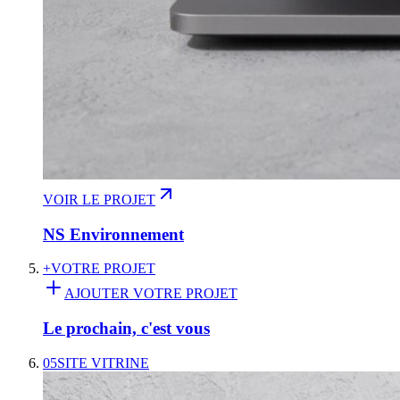
VOIR LE PROJET
NS Environnement
+
VOTRE PROJET
AJOUTER VOTRE PROJET
Le prochain, c'est vous
05
SITE VITRINE