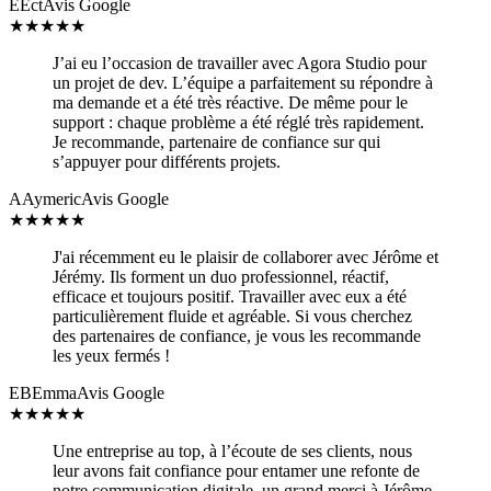
E
Ect
Avis Google
★
★
★
★
★
J’ai eu l’occasion de travailler avec Agora Studio pour
un projet de dev. L’équipe a parfaitement su répondre à
ma demande et a été très réactive. De même pour le
support : chaque problème a été réglé très rapidement.
Je recommande, partenaire de confiance sur qui
s’appuyer pour différents projets.
A
Aymeric
Avis Google
★
★
★
★
★
J'ai récemment eu le plaisir de collaborer avec Jérôme et
Jérémy. Ils forment un duo professionnel, réactif,
efficace et toujours positif. Travailler avec eux a été
particulièrement fluide et agréable. Si vous cherchez
des partenaires de confiance, je vous les recommande
les yeux fermés !
EB
Emma
Avis Google
★
★
★
★
★
Une entreprise au top, à l’écoute de ses clients, nous
leur avons fait confiance pour entamer une refonte de
notre communication digitale, un grand merci à Jérôme