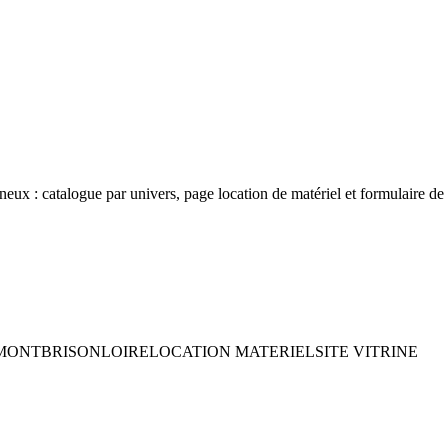
neux : catalogue par univers, page location de matériel et formulaire de c
MONTBRISON
LOIRE
LOCATION MATERIEL
SITE VITRINE