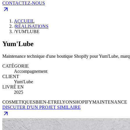
CONTACTEZ-NOUS
ACCUEIL
/
RÉALISATIONS
/
YUM'LUBE
Yum'Lube
Maintenance technique d'une boutique Shopify pour Yum'Lube, marque l
CATÉGORIE
Accompagnement
CLIENT
Yum'Lube
LIVRÉ EN
2025
COSMETIQUES
BIEN-ETRE
LYON
SHOPIFY
MAINTENANCE
DISCUTER D'UN PROJET SIMILAIRE