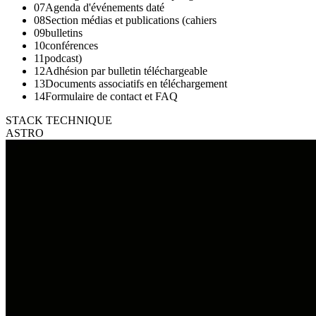
07
Agenda d'événements daté
08
Section médias et publications (cahiers
09
bulletins
10
conférences
11
podcast)
12
Adhésion par bulletin téléchargeable
13
Documents associatifs en téléchargement
14
Formulaire de contact et FAQ
STACK TECHNIQUE
ASTRO