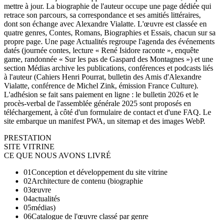
mettre à jour. La biographie de l'auteur occupe une page dédiée qui
retrace son parcours, sa correspondance et ses amitiés littéraires,
dont son échange avec Alexandre Vialatte. L'œuvre est classée en
quatre genres, Contes, Romans, Biographies et Essais, chacun sur sa
propre page. Une page Actualités regroupe l'agenda des événements
datés (journée contes, lecture « René Isidore raconte », enquête
game, randonnée « Sur les pas de Gaspard des Montagnes ») et une
section Médias archive les publications, conférences et podcasts liés
à l'auteur (Cahiers Henri Pourrat, bulletin des Amis d'Alexandre
Vialatte, conférence de Michel Zink, émission France Culture).
L'adhésion se fait sans paiement en ligne : le bulletin 2026 et le
procès-verbal de l'assemblée générale 2025 sont proposés en
téléchargement, à côté d'un formulaire de contact et d'une FAQ. Le
site embarque un manifest PWA, un sitemap et des images WebP.
PRESTATION
SITE VITRINE
CE QUE NOUS AVONS LIVRÉ
01
Conception et développement du site vitrine
02
Architecture de contenu (biographie
03
œuvre
04
actualités
05
médias)
06
Catalogue de l'œuvre classé par genre