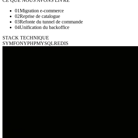
CE QUE NOUS AVONS LIVRÉ
01
Migration e-commerce
02
Reprise de catalogue
03
Refonte du tunnel de commande
04
Unification du backoffice
STACK TECHNIQUE
SYMFONY
PHP
MYSQL
REDIS