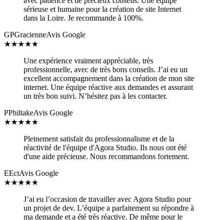
avec patience et de précieux conseils. Une équipe
sérieuse et humaine pour la création de site Internet
dans la Loire. Je recommande à 100%.
GP
Gracienne
Avis Google
★
★
★
★
★
Une expérience vraiment appréciable, très
professionnelle, avec de très bons conseils. J’ai eu un
excellent accompagnement dans la création de mon site
internet. Une équipe réactive aux demandes et assurant
un très bon suivi. N’hésitez pas à les contacter.
P
Philtake
Avis Google
★
★
★
★
★
Pleinement satisfait du professionnalisme et de la
réactivité de l'équipe d'Agora Studio. Ils nous ont été
d'une aide précieuse. Nous recommandons fortement.
E
Ect
Avis Google
★
★
★
★
★
J’ai eu l’occasion de travailler avec Agora Studio pour
un projet de dev. L’équipe a parfaitement su répondre à
ma demande et a été très réactive. De même pour le