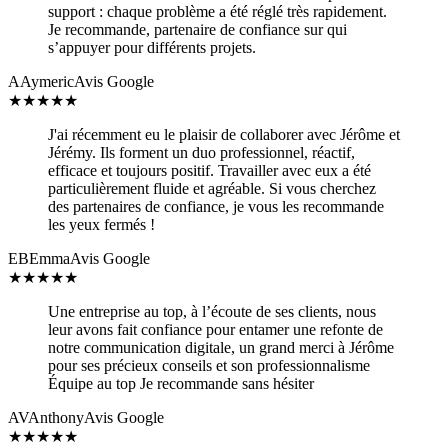
support : chaque problème a été réglé très rapidement.
Je recommande, partenaire de confiance sur qui
s’appuyer pour différents projets.
A
Aymeric
Avis Google
★
★
★
★
★
J'ai récemment eu le plaisir de collaborer avec Jérôme et
Jérémy. Ils forment un duo professionnel, réactif,
efficace et toujours positif. Travailler avec eux a été
particulièrement fluide et agréable. Si vous cherchez
des partenaires de confiance, je vous les recommande
les yeux fermés !
EB
Emma
Avis Google
★
★
★
★
★
Une entreprise au top, à l’écoute de ses clients, nous
leur avons fait confiance pour entamer une refonte de
notre communication digitale, un grand merci à Jérôme
pour ses précieux conseils et son professionnalisme
Équipe au top Je recommande sans hésiter
AV
Anthony
Avis Google
★
★
★
★
★