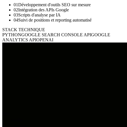
01
Développement d'outils SEO sur mesure
02
Intégration des APIs Google
03
Scripts d'analyse par IA
04
Suivi de positions et reporting automatisé
STACK TECHNIQUE
PYTHON
GOOGLE SEARCH CONSOLE API
GOOGLE
ANALYTICS API
OPENAI