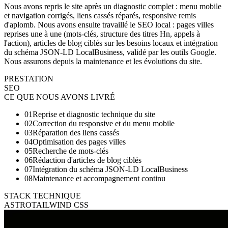
Nous avons repris le site après un diagnostic complet : menu mobile
et navigation corrigés, liens cassés réparés, responsive remis
d'aplomb. Nous avons ensuite travaillé le SEO local : pages villes
reprises une à une (mots-clés, structure des titres Hn, appels à
l'action), articles de blog ciblés sur les besoins locaux et intégration
du schéma JSON-LD LocalBusiness, validé par les outils Google.
Nous assurons depuis la maintenance et les évolutions du site.
PRESTATION
SEO
CE QUE NOUS AVONS LIVRÉ
01
Reprise et diagnostic technique du site
02
Correction du responsive et du menu mobile
03
Réparation des liens cassés
04
Optimisation des pages villes
05
Recherche de mots-clés
06
Rédaction d'articles de blog ciblés
07
Intégration du schéma JSON-LD LocalBusiness
08
Maintenance et accompagnement continu
STACK TECHNIQUE
ASTRO
TAILWIND CSS