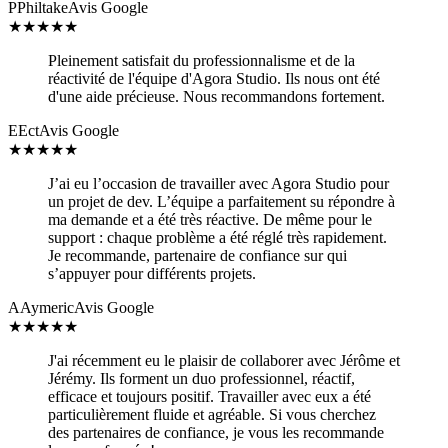
P
Philtake
Avis Google
★
★
★
★
★
Pleinement satisfait du professionnalisme et de la
réactivité de l'équipe d'Agora Studio. Ils nous ont été
d'une aide précieuse. Nous recommandons fortement.
E
Ect
Avis Google
★
★
★
★
★
J’ai eu l’occasion de travailler avec Agora Studio pour
un projet de dev. L’équipe a parfaitement su répondre à
ma demande et a été très réactive. De même pour le
support : chaque problème a été réglé très rapidement.
Je recommande, partenaire de confiance sur qui
s’appuyer pour différents projets.
A
Aymeric
Avis Google
★
★
★
★
★
J'ai récemment eu le plaisir de collaborer avec Jérôme et
Jérémy. Ils forment un duo professionnel, réactif,
efficace et toujours positif. Travailler avec eux a été
particulièrement fluide et agréable. Si vous cherchez
des partenaires de confiance, je vous les recommande