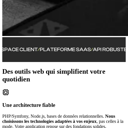
CE CLIENT
PLATEFORME SAAS
API ROBUSTE
CON
/
/
/
Des outils web qui simplifient votre
quotidien
Une architecture fiable
PHP/Symfony, Node.js, bases de données relationnelles.
Nous
choisissons les technologies adaptées à vos enjeux
, pas celles à la
mode. Votre application repose sur des fondations solides,