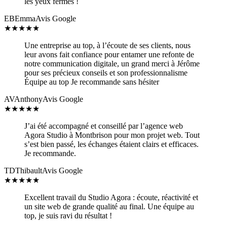
les yeux fermés !
EB
Emma
Avis Google
★
★
★
★
★
Une entreprise au top, à l’écoute de ses clients, nous
leur avons fait confiance pour entamer une refonte de
notre communication digitale, un grand merci à Jérôme
pour ses précieux conseils et son professionnalisme
Équipe au top Je recommande sans hésiter
AV
Anthony
Avis Google
★
★
★
★
★
J’ai été accompagné et conseillé par l’agence web
Agora Studio à Montbrison pour mon projet web. Tout
s’est bien passé, les échanges étaient clairs et efficaces.
Je recommande.
TD
Thibault
Avis Google
★
★
★
★
★
Excellent travail du Studio Agora : écoute, réactivité et
un site web de grande qualité au final. Une équipe au
top, je suis ravi du résultat !